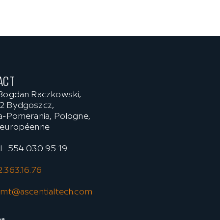
ACT
 Bogdan Raczkowski,
2 Bydgoszcz,
a-Pomerania, Pologne,
 européenne
PL 554 030 95 19
.363.16.76
.cmt@ascentialtech.com